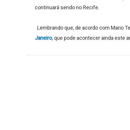
g
continuará sendo no Recife.
o
Lembrando que, de acordo com Mario Te
s
Janeiro
, que pode acontecer ainda este 
C
o
n
t
a
t
o