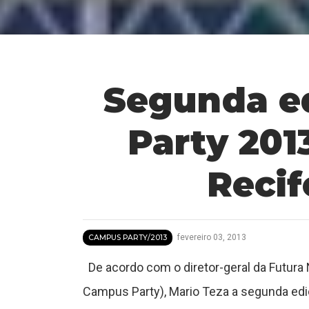
T
u
Segunda e
t
o
Party 201
r
Recif
a
fevereiro 03, 2013
CAMPUS PARTY/2013
De acordo com o diretor-geral da Futura 
s
Campus Party), Mario Teza a segunda ediç