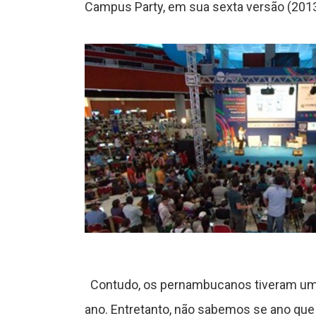
Campus Party, em sua sexta versão (2013
C
ê
n
c
a
J
Contudo, os pernambucanos tiveram uma g
o
ano. Entretanto, não sabemos se ano que 