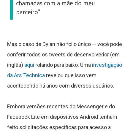
chamadas com a mãe do meu
T
parceiro"
u
t
Mas o caso de Dylan não foi o único — você pode
o
conferir todos os tweets de desenvolvedor (em
r
inglês)
aqui
rolando para baixo. Uma
investigação
da Ars Technica
revelou que isso vem
a
acontecendo há anos com diversos usuários.
Embora versões recentes do Messenger e do
s
Facebook Lite em dispositivos Android tenham
feito solicitações específicas para acesso a