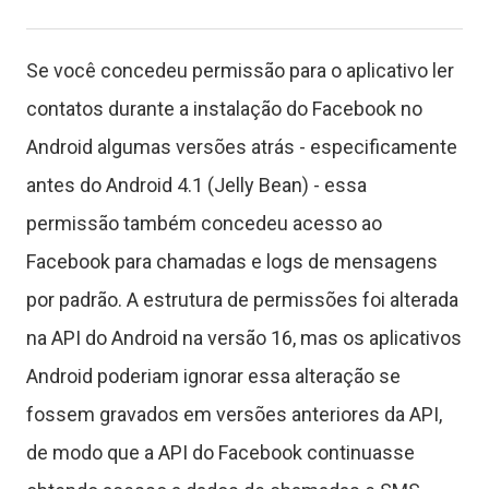
o
Se você concedeu permissão para o aplicativo ler
s
contatos durante a instalação do Facebook no
Android algumas versões atrás - especificamente
C
antes do Android 4.1 (Jelly Bean) - essa
o
permissão também concedeu acesso ao
n
Facebook para chamadas e logs de mensagens
t
por padrão. A estrutura de permissões foi alterada
na API do Android na versão 16, mas os aplicativos
a
Android poderiam ignorar essa alteração se
t
fossem gravados em versões anteriores da API,
o
de modo que a API do Facebook continuasse