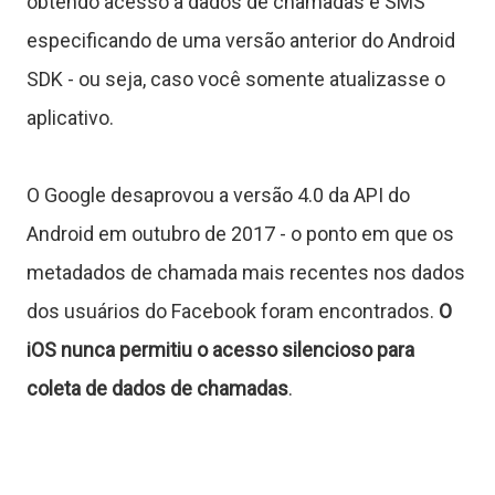
obtendo acesso a dados de chamadas e SMS
S
especificando de uma versão anterior do Android
SDK - ou seja, caso você somente atualizasse o
o
aplicativo.
b
r
O Google desaprovou a versão 4.0 da API do
e
Android em outubro de 2017 - o ponto em que os
metadados de chamada mais recentes nos dados
dos usuários do Facebook foram encontrados.
O
iOS nunca permitiu o acesso silencioso para
coleta de dados de chamadas
.