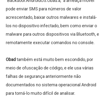
"Backdoor.AndroidOS.Obad.a," a ameaça móvel
pode enviar SMS para números de valor
T
acrescentado, baixar outros malwares e instalá-
u
los no dispositivo infectado, bem como enviar o
t
malware para outros dispositivos via Bluetooth, e
o
remotamente executar comandos no console.
r
Obad
também está muito bem escondido, por
meio de ofuscação de código, e ele usa várias
a
falhas de segurança anteriormente não
documentados no sistema operacional Android
para torná-lo muito difícil de analisar.
s