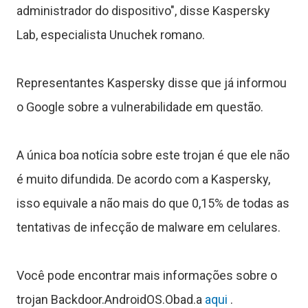
g
administrador do dispositivo", disse Kaspersky
o
Lab, especialista Unuchek romano.
s
Representantes Kaspersky disse que já informou
o Google sobre a vulnerabilidade em questão.
C
o
A única boa notícia sobre este trojan é que ele não
n
é muito difundida. De acordo com a Kaspersky,
t
isso equivale a não mais do que 0,15% de todas as
tentativas de infecção de malware em celulares.
a
t
Você pode encontrar mais informações sobre o
o
trojan Backdoor.AndroidOS.Obad.a
aqui
.