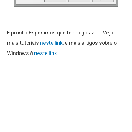
C
o
n
E pronto. Esperamos que tenha gostado. Veja
t
mais tutoriais
neste link
, e mais artigos sobre o
a
Windows 8
neste link
.
t
o
S
o
b