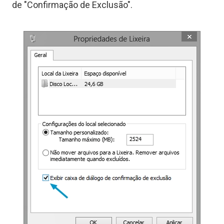
de "Confirmação de Exclusão".
c
a
J
o
g
o
s