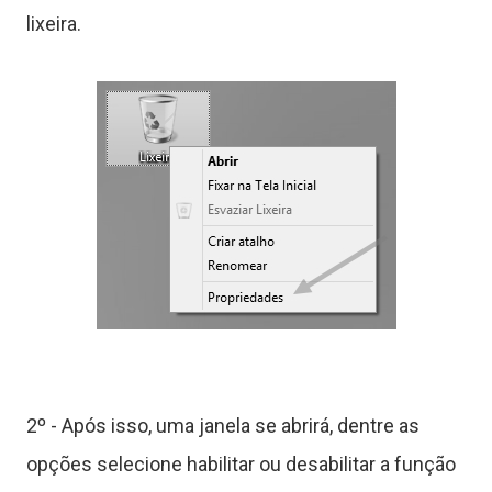
o
lixeira.
r
a
s
C
2º - Após isso, uma janela se abrirá, dentre as
ê
opções selecione habilitar ou desabilitar a função
n