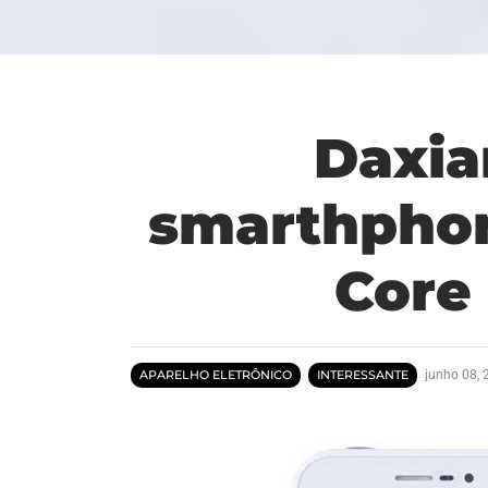
Daxia
smarthphon
Core
junho 08,
APARELHO ELETRÔNICO
INTERESSANTE