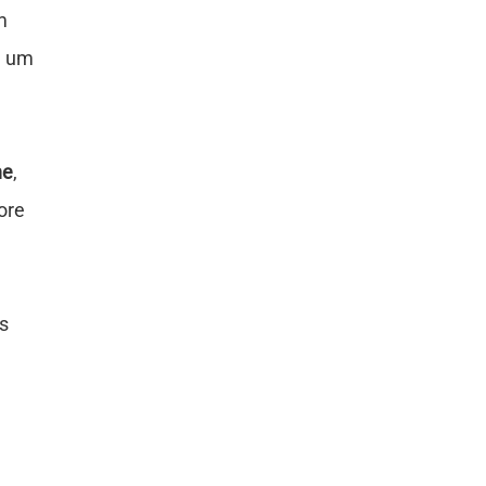
m
m um
ne
,
ore
s