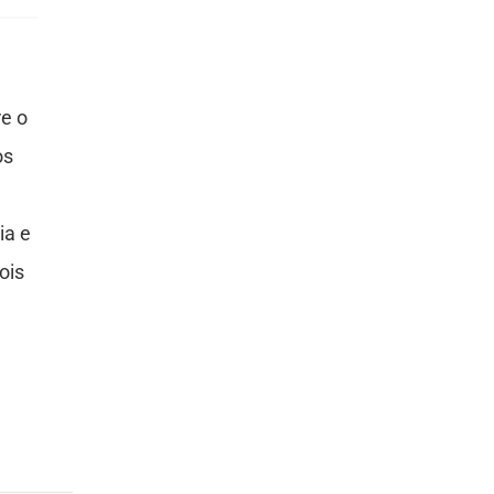
re o
os
ia e
ois