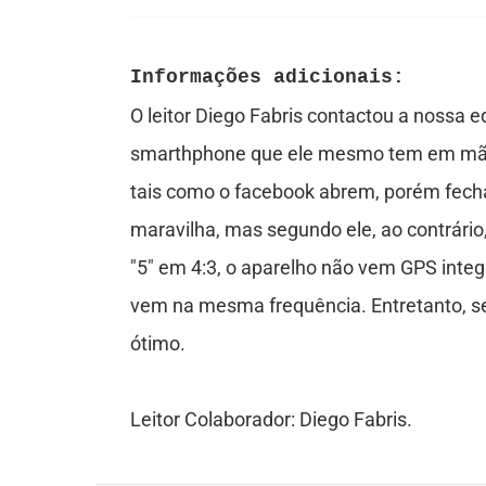
o
b
Informações adicionais:
r
O leitor Diego Fabris contactou a nossa 
e
smarthphone que ele mesmo tem em mãos.
tais como o facebook abrem, porém fec
maravilha, mas segundo ele, ao contrári
"5" em 4:3, o aparelho não vem GPS inte
vem na mesma frequência. Entretanto, seg
ótimo.
Leitor Colaborador: Diego Fabris.