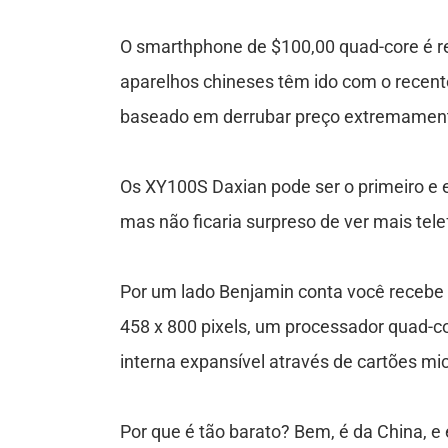
u
t
O smarthphone de $100,00 quad-core é re
aparelhos chineses têm ido com o recen
o
baseado em derrubar preço extremamente
r
Os XY100S Daxian pode ser o primeiro e 
a
mas não ficaria surpreso de ver mais te
Por um lado Benjamin conta você recebe 
s
458 x 800 pixels, um processador quad-
interna expansível através de cartões mi
C
Por que é tão barato? Bem, é da China,