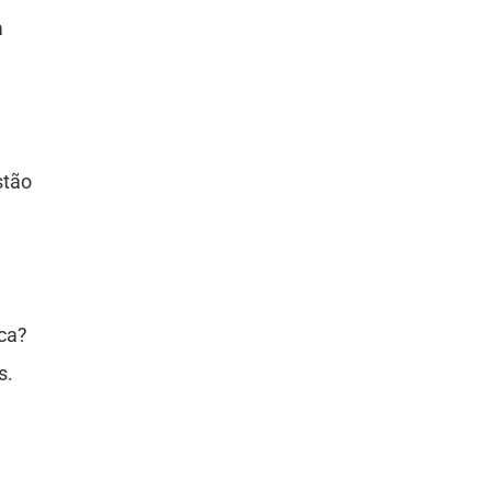
a
stão
ca?
s.