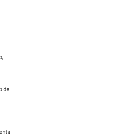
o,
o de
enta