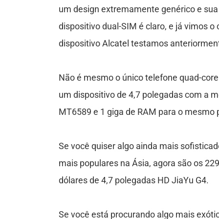
um design extremamente genérico e sua b
ê
dispositivo dual-SIM é claro, e já vimos
n
dispositivo Alcatel testamos anteriormen
c
Não é mesmo o único telefone quad-core
um dispositivo de 4,7 polegadas com a m
a
MT6589 e 1 giga de RAM para o mesmo p
J
Se você quiser algo ainda mais sofisticad
o
mais populares na Ásia, agora são os 229
g
dólares de 4,7 polegadas HD JiaYu G4.
o
Se você está procurando algo mais exóti