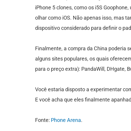
s
iPhone 5 clones, como os i5S Goophone, 
olhar como iOS. Não apenas isso, mas ta
C
dispositivo considerado para definir o p
o
n
Finalmente, a compra da China poderia s
alguns sites populares, os quais oferecem 
t
para o preço extra): PandaWill, DHgate, 
a
t
Você estaria disposto a experimentar co
o
E você acha que eles finalmente apanha
Fonte:
Phone Arena
.
S