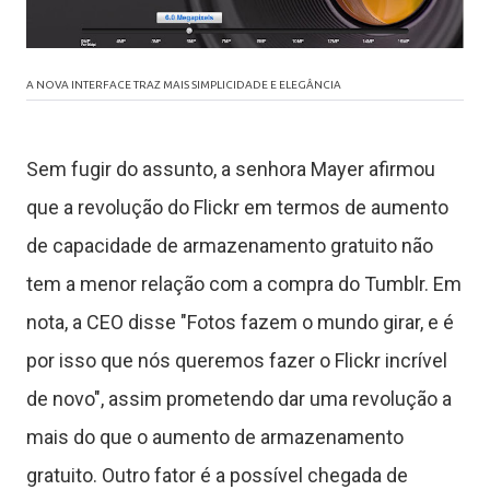
ê
A NOVA INTERFACE TRAZ MAIS SIMPLICIDADE E ELEGÂNCIA
n
c
Sem fugir do assunto, a senhora Mayer afirmou
que a revolução do Flickr em termos de aumento
a
de capacidade de armazenamento gratuito não
tem a menor relação com a compra do Tumblr. Em
J
nota, a CEO disse "Fotos fazem o mundo girar, e é
por isso que nós queremos fazer o Flickr incrível
o
de novo", assim prometendo dar uma revolução a
g
mais do que o aumento de armazenamento
o
gratuito. Outro fator é a possível chegada de