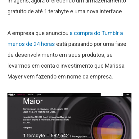
imagens, agora oferecendo um armazenamento
u
gratuito de até 1 terabyte e uma nova interface.
t
o
A empresa que anunciou
a compra do Tumblr a
menos de 24 horas
está passando por uma fase
r
de desenvolvimento em seus produtos, se
levarmos em conta o investimento que Marissa
a
Mayer vem fazendo em nome da empresa.
s
C