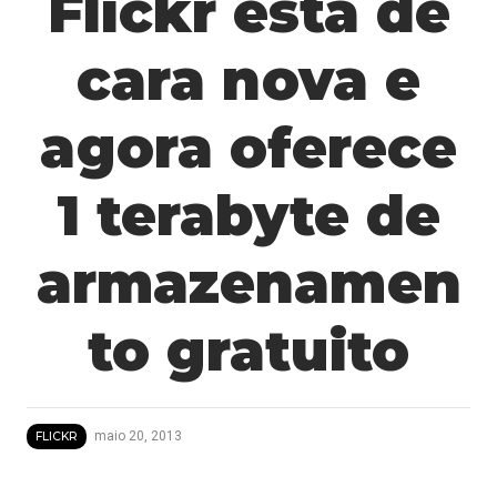
Flickr está de
cara nova e
agora oferece
1 terabyte de
armazenamen
to gratuito
maio 20, 2013
FLICKR