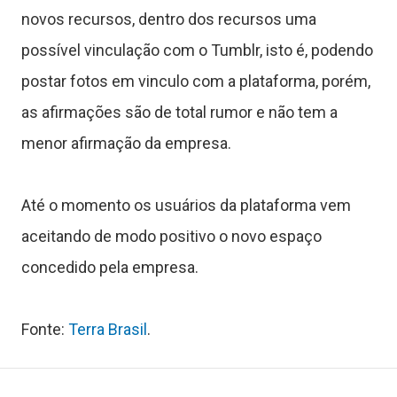
s
novos recursos, dentro dos recursos uma
possível vinculação com o Tumblr, isto é, podendo
C
postar fotos em vinculo com a plataforma, porém,
as afirmações são de total rumor e não tem a
o
menor afirmação da empresa.
n
t
Até o momento os usuários da plataforma vem
aceitando de modo positivo o novo espaço
a
concedido pela empresa.
t
o
Fonte:
Terra Brasil
.
S