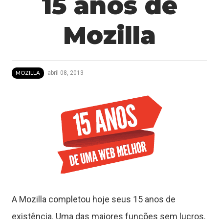
15 anos de
Mozilla
abril 08, 2013
MOZILLA
T
A Mozilla completou hoje seus 15 anos de
u
existência. Uma das maiores funções sem lucros,