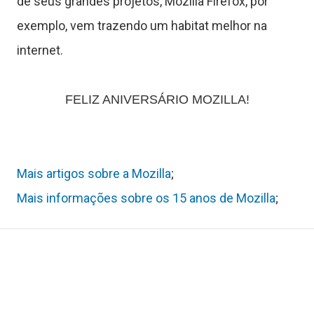
ê
de seus grandes projetos, Mozilla Firefox, por
exemplo, vem trazendo um habitat melhor na
n
internet.
c
FELIZ ANIVERSÁRIO MOZILLA!
a
J
Mais artigos sobre a Mozilla
;
Mais informações sobre os 15 anos de Mozilla
;
o
g
o
s