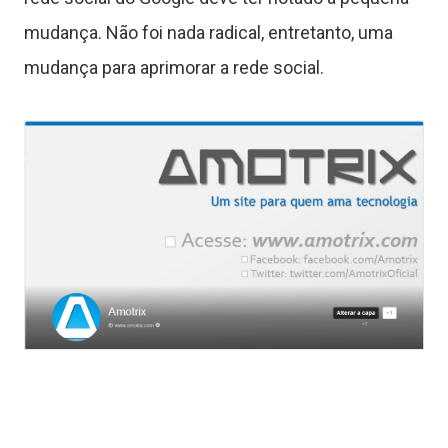
T
mudança. Não foi nada radical, entretanto, uma
u
mudança para aprimorar a rede social.
t
o
r
a
s