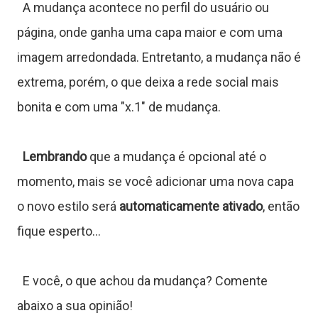
C
A mudança acontece no perfil do usuário ou
página, onde ganha uma capa maior e com uma
imagem arredondada. Entretanto, a mudança não é
ê
extrema, porém, o que deixa a rede social mais
n
bonita e com uma "x.1" de mudança.
c
Lembrando
que a mudança é opcional até o
momento, mais se você adicionar uma nova capa
a
o novo estilo será
automaticamente ativado
, então
fique esperto...
J
o
E você, o que achou da mudança? Comente
g
abaixo a sua opinião!