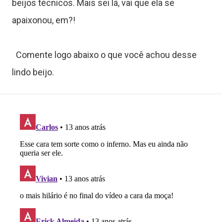
o
beijos técnicos. Mais sei lá, vai que ela se
g
apaixonou, em?!
o
Comente logo abaixo o que você achou desse
s
lindo beijo.
C
o
n
t
a
t