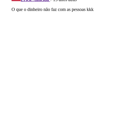
o
S
o
b
r
e