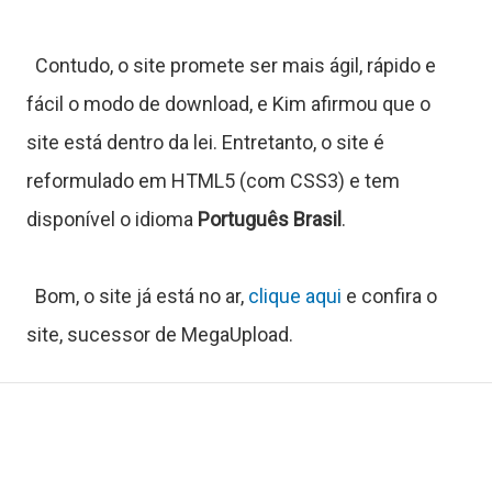
t
Contudo, o site promete ser mais ágil, rápido e
o
fácil o modo de download, e Kim afirmou que o
r
site está dentro da lei. Entretanto, o site é
reformulado em HTML5 (com CSS3) e tem
disponível o idioma
Português Brasil
.
a
Bom, o site já está no ar,
clique aqui
e confira o
s
site, sucessor de MegaUpload.
C