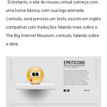
Entretanto, o site do museu virtual começa com
uma home básica, com sua logo animada.
s
Contudo, será previsto um texto, escrito em inglês
compatível com traduções falando mais sobre o
C
The Big Internet Museum, contudo, falando sobre
a ideia.
ê
n
c
a