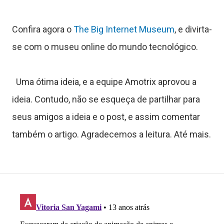
a
t
Confira agora o
The Big Internet Museum
, e divirta-
se com o museu online do mundo tecnológico.
o
Uma ótima ideia, e a equipe Amotrix aprovou a
S
ideia. Contudo, não se esqueça de partilhar para
o
seus amigos a ideia e o post, e assim comentar
b
também o artigo. Agradecemos a leitura. Até mais.
r
e