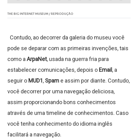
J
THE BIG INTERNET MUSEUM / REPRODUÇÃO
o
g
Contudo, ao decorrer da galeria do museu você
pode se deparar com as primeiras invenções, tais
o
como a
ArpaNet
, usada na guerra fria para
s
estabelecer comunicações, depois o
Email
, a
seguir o
MUD1
,
Spam
e assim por diante. Contudo,
C
você decorrer por uma navegação deliciosa,
o
assim proporcionando bons conhecimentos
através de uma timeline de conhecimentos. Caso
n
você tenha conhecimento do idioma inglês
t
facilitará a navegação.