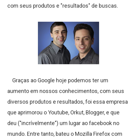
o
com seus produtos e "resultados" de buscas.
r
a
s
Graças ao Google hoje podemos ter um
C
aumento em nossos conhecimentos, com seus
diversos produtos e resultados, foi essa empresa
que aprimorou o Youtube, Orkut, Blogger, e que
ê
deu ("incrívelmente") um lugar ao facebook no
n
mundo. Entre tanto, bateu o Mozilla Firefox com