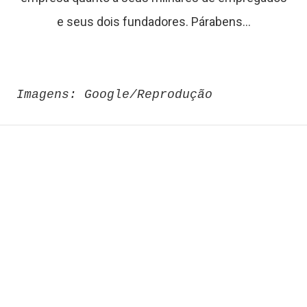
o
e seus dois fundadores. Párabens...
n
t
Imagens: Google/Reprodução
a
t
o
S
o
b