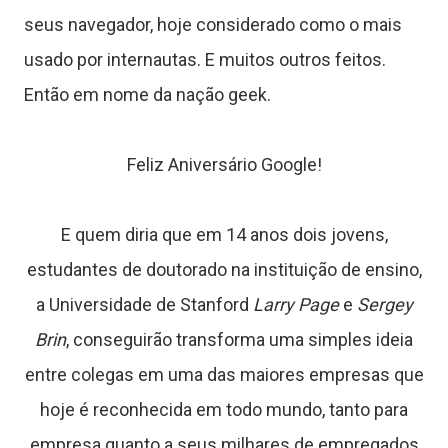
c
seus navegador, hoje considerado como o mais
usado por internautas. E muitos outros feitos.
Então em nome da nação geek.
a
Feliz Aniversário Google!
J
o
E quem diria que em 14 anos dois jovens,
g
estudantes de doutorado na instituição de ensino,
a Universidade de Stanford
Larry Page
e
Sergey
o
Brin
, conseguirão transforma uma simples ideia
s
entre colegas em uma das maiores empresas que
hoje é reconhecida em todo mundo, tanto para
C
empresa quanto a seus milhares de empregados