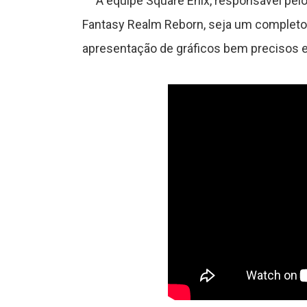
A equipe Square Enix, responsável pelo F
Fantasy Realm Reborn, seja um completo s
a
apresentação de gráficos bem precisos e
s
C
ê
n
c