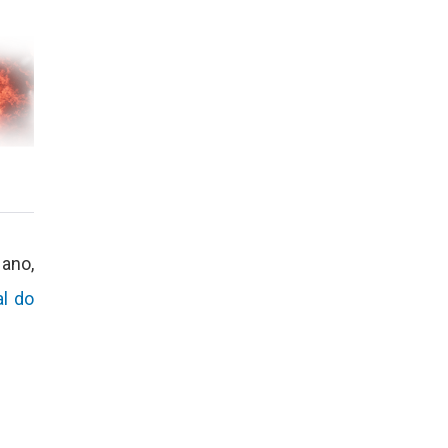
ano,
al do