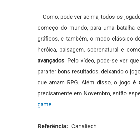
a
Como, pode ver acima, todos os jogad
começo do mundo, para uma batalha esp
J
gráficos, e também, o modo clássico do
o
heróica, paisagem, sobrenatural e co
g
avançados
. Pelo vídeo, pode-se ver que
o
para ter bons resultados, deixando o jo
que amam RPG. Além disso, o jogo é
s
precisamente em Novembro, então espe
game
.
C
o
Referência:
Canaltech
n