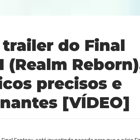
railer do Final
I (Realm Reborn)
icos precisos e
onantes [VÍDEO]