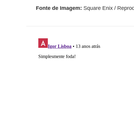
t
Fonte de Imagem:
Square Enix / Repro
a
t
o
S
o
b
r
e