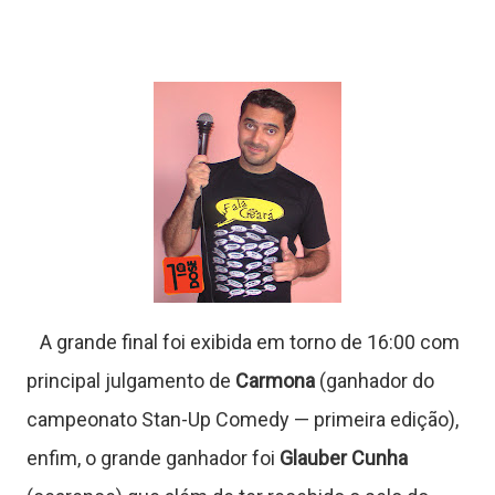
s
C
ê
n
c
A grande final foi exibida em torno de 16:00 com
a
principal julgamento de
Carmona
(ganhador do
campeonato Stan-Up Comedy — primeira edição),
enfim, o grande ganhador foi
Glauber Cunh
a
J