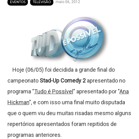
maio 06, 2012
EVENTOS
TELEVISÃO
T
u
t
Hoje (06/05) foi decidida a grande final do
o
campeonato
Stad-Up Comedy 2
apresentado no
r
programa "
Tudo é Possível
" apresentado por "
Ana
Hickman
", e com isso uma final muito disputada
a
que o quem viu deu muitas risadas mesmo alguns
repertórios apresentados foram repitidos de
programas anteriores.