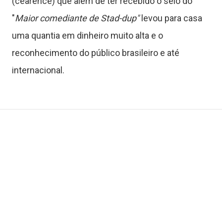
(cearence) que além de ter recebido o selo do
o
"
Maior comediante de Stad-dup"
levou para casa
g
uma quantia em dinheiro muito alta e o
o
reconhecimento do público brasileiro e até
internacional.
s
C
o
n
t
a