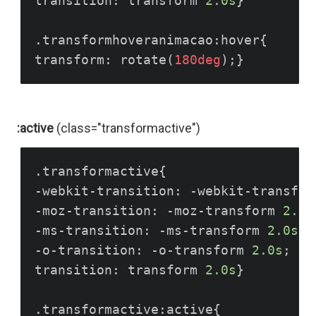
ê
transition: transform 
2.0s
}

n
.transformhoveranimacao:hover{

transform: rotate(
180deg
c
a
:active
(class="transformactive")
.transformactive{

J
-webkit-transition: -webkit-transfor
o
-moz-transition: -moz-transform 
2.0s
-ms-transition: -ms-transform 
2.0s
;

g
-o-transition: -o-transform 
2.0s
;

o
transition: transform 
2.0s
}

s
.transformactive:active{
