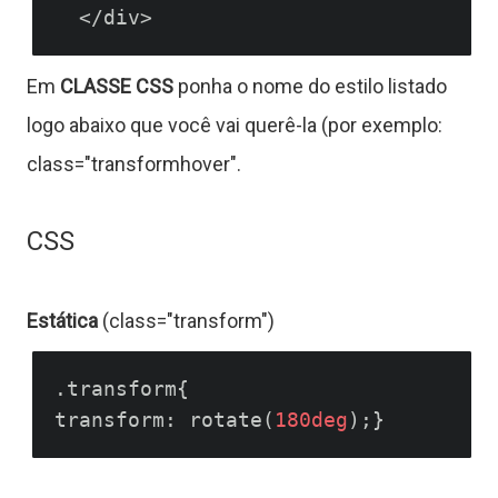
Em
CLASSE CSS
ponha o nome do estilo listado
logo abaixo que você vai querê-la (por exemplo:
class="transformhover".
CSS
Estática
(class="transform")
.transform{

transform: rotate(
180deg
T
u