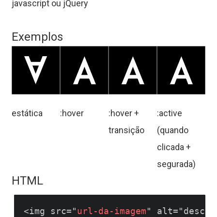
javascript ou jQuery
Exemplos
estática
:hover
:hover +
:active
transição
(quando
clicada +
segurada)
HTML
<img src="
url-da-imagem
" alt="descri