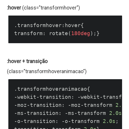
t
:hover
(class="transformhover")
o
.transformhover:hover{

r
transform: rotate(
180deg
a
:hover + transição
(class="transformhoveranimacao")
s
.transformhoveranimacao{

-webkit-transition: -webkit-transfor
C
-moz-transition: -moz-transform 
2.0s
-ms-transition: -ms-transform 
2.0s
;

-o-transition: -o-transform 
2.0s
;
