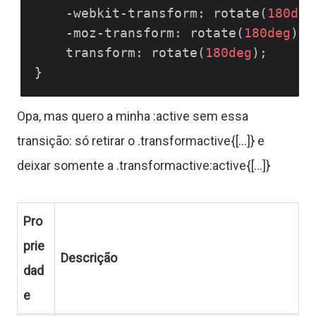
    -webkit-transform: rotate(
180deg
    -moz-transform: rotate(
180deg
);

C
    transform: rotate(
180deg
);

o
n
Opa, mas quero a minha :active sem essa
t
transição: só retirar o .transformactive{[...]} e
a
deixar somente a .transformactive:active{[...]}
t
Pro
o
prie
Descrição
dad
S
e
o