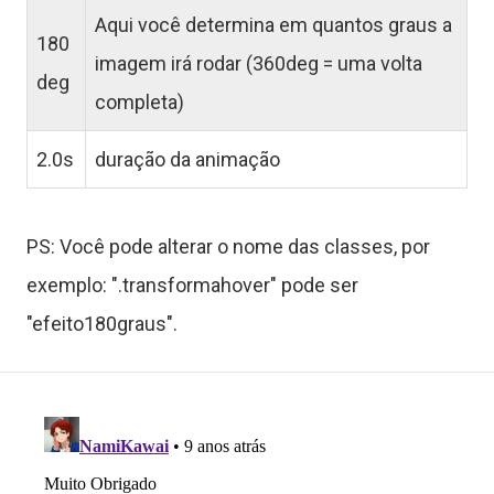
Aqui você determina em quantos graus a
b
180
imagem irá rodar (360deg = uma volta
r
deg
completa)
e
2.0s
duração da animação
PS: Você pode alterar o nome das classes, por
exemplo: ".transformahover" pode ser
"efeito180graus".