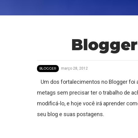
Blogger
T
u
março 28, 2012
BLOGGER
t
Um dos fortalecimentos no Blogger foi a
metags sem precisar ter o trabalho de 
o
modificá-lo, e hoje você irá aprender c
r
seu blog e suas postagens.
a