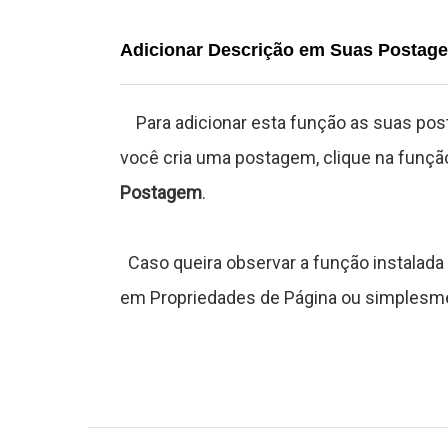
J
Adicionar Descrição em Suas Postag
o
Para adicionar esta função as suas post
g
você cria uma postagem, clique na funçã
o
Postagem
.
s
C
aso queira observar a função instalad
C
em Propriedades de Página ou simplesme
o
n
t