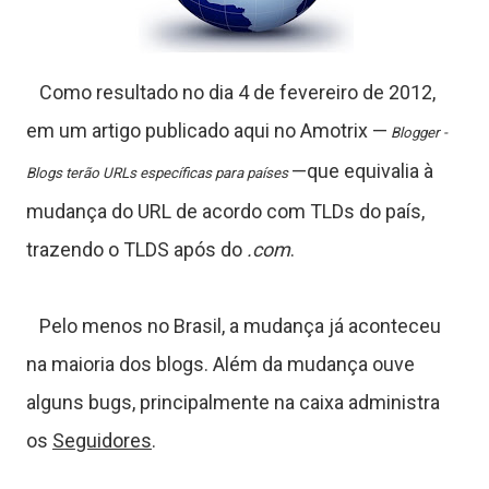
T
u
Como resultado no dia 4 de fevereiro de 2012,
t
em um artigo publicado aqui no Amotrix —
Blogger -
o
—que equivalia à
Blogs terão URLs específicas para países
r
mudança do URL de acordo com TLDs do país,
trazendo o TLDS após do
.com
.
a
Pelo menos no Brasil, a mudança já aconteceu
na maioria dos blogs. Além da mudança ouve
s
alguns bugs, principalmente na caixa administra
os
Seguidores
.