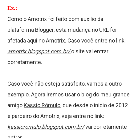
C
Ex.:
Como o Amotrix foi feito com auxilio da
ê
plataforma Blogger, esta mudança no URL foi
n
afetada aqui no Amotrix. Caso você entre no link:
c
amotrix.blogspot.com.br/
o site vai entrar
corretamente.
a
Caso você não esteja satisfeito, vamos a outro
exemplo. Agora iremos usar o blog do meu grande
J
amigo
Kassio Rômulo
, que desde o início de 2012
o
é parceiro do Amotrix, veja entre no link:
kassioromulo.blogspot.com.br/
vai corretamente
g
entrar.