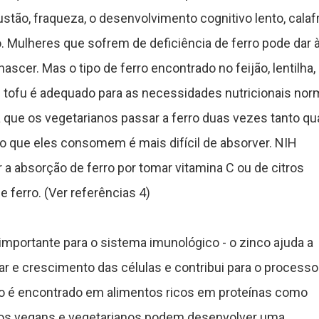
stão, fraqueza, o desenvolvimento cognitivo lento, calaf
. Mulheres que sofrem de deficiência de ferro pode dar à
scer. Mas o tipo de ferro encontrado no feijão, lentilha,
e tofu é adequado para as necessidades nutricionais nor
 que os vegetarianos passar a ferro duas vezes tanto qu
ro que eles consomem é mais difícil de absorver. NIH
a absorção de ferro por tomar vitamina C ou de citros
 ferro. (Ver referências 4)
importante para o sistema imunológico - o zinco ajuda a
ular e crescimento das células e contribui para o processo
nco é encontrado em alimentos ricos em proteínas como
itos vegans e vegetarianos podem desenvolver uma