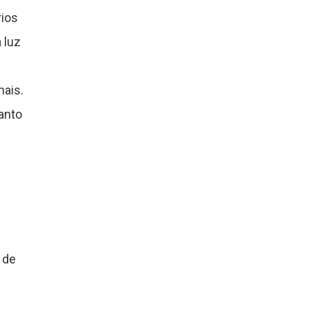
rios
 luz
mais.
anto
 de