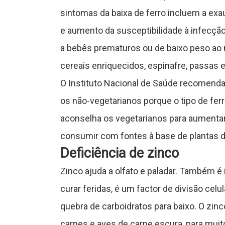
sintomas da baixa de ferro incluem a exau
a
e aumento da susceptibilidade à infecção
a bebês prematuros ou de baixo peso ao na
cereais enriquecidos, espinafre, passas 
J
O Instituto Nacional de Saúde recomenda
o
os não-vegetarianos porque o tipo de fer
g
aconselha os vegetarianos para aumentar 
o
consumir com fontes à base de plantas de
Deficiência de zinco
s
Zinco ajuda a olfato e paladar. Também é 
curar feridas, é um factor de divisão cel
C
quebra de carboidratos para baixo. O zi
o
carnes e aves de carne escura, para mu