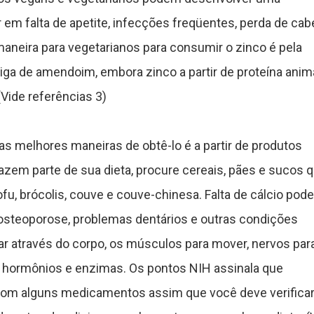
r em falta de apetite, infecções freqüentes, perda de cab
aneira para vegetarianos para consumir o zinco é pela
a de amendoim, embora zinco a partir de proteína anima
Vide referências 3)
s melhores maneiras de obtê-lo é a partir de produtos
 fazem parte de sua dieta, procure cereais, pães e sucos 
ofu, brócolis, couve e couve-chinesa. Falta de cálcio pode
 osteoporose, problemas dentários e outras condições
lar através do corpo, os músculos para mover, nervos par
a hormônios e enzimas. Os pontos NIH assinala que
 com alguns medicamentos assim que você deve verifica