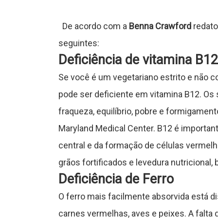
r
De acordo com a
Benna Crawford
redato
a
seguintes:
Deficiência de vitamina B12
Se você é um vegetariano estrito e não co
s
pode ser deficiente em vitamina B12. Os 
fraqueza, equilíbrio, pobre e formigamen
C
Maryland Medical Center. B12 é importa
central e da formação de células vermel
ê
grãos fortificados e levedura nutriciona
Deficiência de Ferro
n
O ferro mais facilmente absorvida está 
c
carnes vermelhas, aves e peixes. A falta