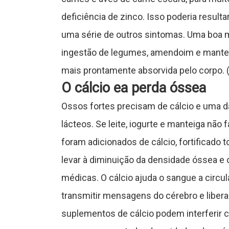
n
deficiência de zinco. Isso poderia resulta
uma série de outros sintomas. Uma boa m
t
ingestão de legumes, amendoim e manteig
a
mais prontamente absorvida pelo corpo. (
t
O cálcio ea perda óssea
o
Ossos fortes precisam de cálcio e uma da
lácteos. Se leite, iogurte e manteiga não
S
foram adicionados de cálcio, fortificado t
levar à diminuição da densidade óssea e
o
médicas. O cálcio ajuda o sangue a circu
b
transmitir mensagens do cérebro e liber
r
suplementos de cálcio podem interferir