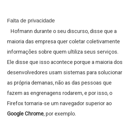
s
Falta de privacidade
C
Hofmann durante o seu discurso, disse que a
o
maioria das empresa quer coletar coletivamente
n
informações sobre quem ultiliza seus serviços.
Ele disse que isso acontece porque a maioria dos
t
desenvolvedores usam sistemas para solucionar
a
as própria demanas, não as das pessoas que
t
fazem as engrenagens rodarem, e por isso, o
o
Firefox tornaria-se um navegador superior ao
Google Chrome
, por exemplo.
S