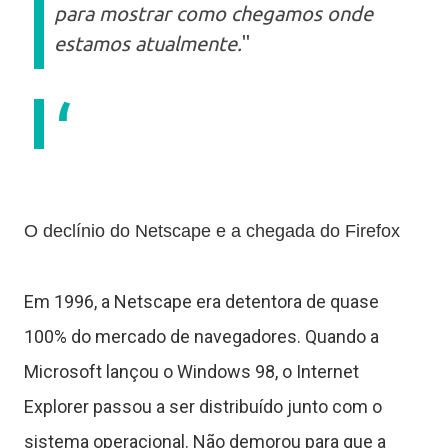
u
para mostrar como chegamos onde
estamos atualmente.
"
t
o
r
a
O declínio do Netscape e a chegada do Firefox
Em 1996, a Netscape era detentora de quase
s
100% do mercado de navegadores. Quando a
Microsoft lançou o Windows 98, o Internet
C
Explorer passou a ser distribuído junto com o
sistema operacional. Não demorou para que a