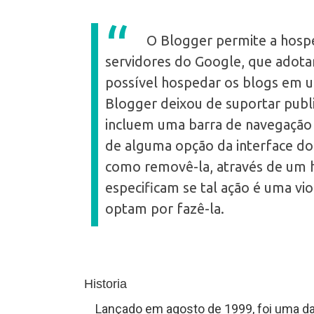
O Blogger permite a hosp
T
servidores do Google, que adot
u
possível hospedar os blogs em u
Blogger deixou de suportar publ
t
incluem uma barra de navegação 
o
de alguma opção da interface do
como removê-la, através de um h
r
especificam se tal ação é uma vi
optam por fazê-la.
a
Historia
s
Lançado em agosto de 1999, foi uma das