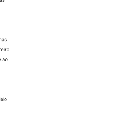
enas
eiro
e ao
delo