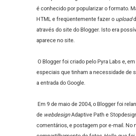
é conhecido por popularizar o formato. M
C
HTML e freqüentemente fazer o
upload
d
através do site do Blogger. Isto era poss
ê
aparece no site.
n
O Blogger foi criado pelo Pyra Labs e, e
c
especiais que tinham a necessidade de 
a entrada do Google.
a
Em 9 de maio de 2004, o Blogger foi re
de
webdesign
Adaptive Path e Stopdesig
J
comentários, e postagem por e-mail. No m
o
compartilhamento de fotos
Hello
, que fo