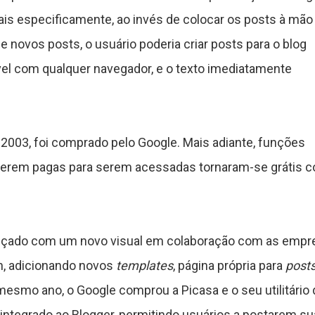
ais especificamente, ao invés de colocar os posts à mã
e novos posts, o usuário poderia criar posts para o blog
ível com qualquer navegador, e o texto imediatamente
m 2003, foi comprado pelo Google. Mais adiante, funções
serem pagas para serem acessadas tornaram-se grátis 
lançado com um novo visual em colaboração com as empr
n, adicionando novos
templates
, página própria para
post
esmo ano, o Google comprou a Picasa e o seu utilitário 
i integrado ao Blogger, permitindo usuários a postarem s