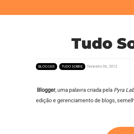
Tudo So
fevereiro 06, 2012
BLOGGER
TUDO SOBRE
Blogger
, uma palavra criada pela
Pyra La
edição e gerenciamento de blogs, seme