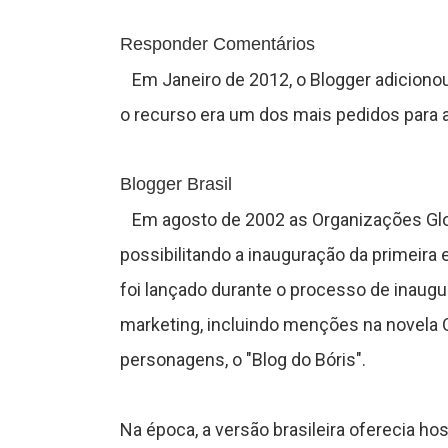
o
Responder Comentários
S
Em Janeiro de 2012, o Blogger adiciono
o recurso era um dos mais pedidos para 
o
b
Blogger Brasil
r
Em agosto de 2002 as Organizações Glob
e
possibilitando a inauguração da primeira e
foi lançado durante o processo de inaug
marketing, incluindo menções na novela O
personagens, o "Blog do Bóris".
Na época, a versão brasileira oferecia 