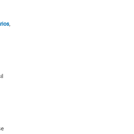
rios
,
il
se