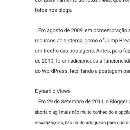
g
fotos nos blogs.
o
Em agosto de 2009, em comemoração ao 1
s
recursos ao sistema, como o "Jump Break"
um trecho das postagens. Antes, para faz
C
de 2010, foram adicionados a funcionali
o
do WordPress, facilitando a postagem para
n
Dynamic Views
t
Em 29 de Setembro de 2011, o Blogger di
a
aborta o ágil mais não muito conhecido a opç
t
visualizações, não muito adequado para quem 