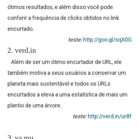
u
ótimos resultados, e além disso você pode
t
conferir a frequência de clicks obtidos no link
encurtado.
o
teste:
http://goo.gl/sqX0G
r
2. verd.in
Além de ser um ótimo encurtador de URL, ele
a
também motiva a seus usuários a conservar um
planeta mais sustentável e todos os URLs
encurtados a eleva a uma estatística de mais um
s
plantio de uma árvore.
teste:
http://verd.in/ur8f
C
3. va.mu