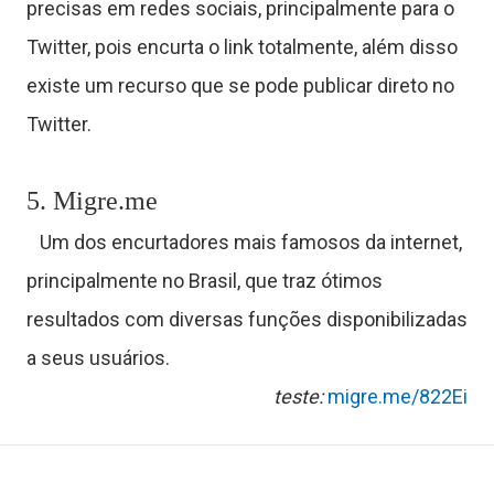
precisas em redes sociais, principalmente para o
s
Twitter, pois encurta o link totalmente, além disso
existe um recurso que se pode publicar direto no
C
Twitter.
o
n
5. Migre.me
t
Um dos encurtadores mais famosos da internet,
principalmente no Brasil, que traz ótimos
a
resultados com diversas funções disponibilizadas
t
a seus usuários.
o
teste:
migre.me/822Ei
S