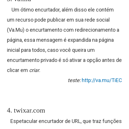
ê
Um ótimo encurtador, além disso ele contém
um recurso pode publicar em sua rede social
n
(Va.Mu) o encurtamento com redirecionamento a
c
página, essa mensagem é expandida na página
inicial para todos, caso você queira um
encurtamento privado é só ativar a opção antes de
a
clicar em
criar
.
teste:
http://va.mu/TiEC
J
o
g
4. twixar.com
o
Espetacular encurtador de URL, que traz funções