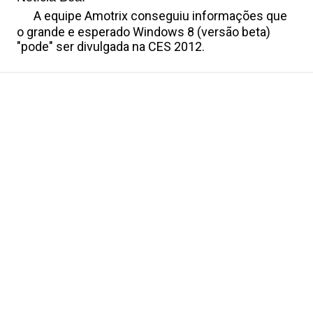
A equipe Amotrix conseguiu informações que
o grande e esperado Windows 8 (versão beta)
a
"pode" ser divulgada na CES 2012.
J
o
g
o
s
C
o