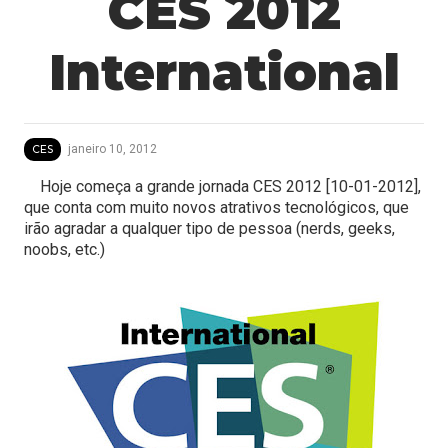
CES 2012
International
janeiro 10, 2012
CES
Hoje começa a grande jornada CES 2012 [10-01-2012],
que conta com muito novos atrativos tecnológicos, que
irão agradar a qualquer tipo de pessoa (nerds, geeks,
noobs, etc.)
T
u
t
o