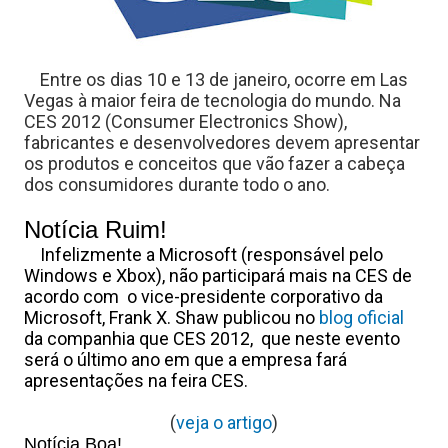
r
Entre os dias 10 e 13 de janeiro, ocorre em Las
a
Vegas à maior feira de tecnologia do mundo. Na
CES 2012 (Consumer Electronics Show),
fabricantes e desenvolvedores devem apresentar
os produtos e conceitos que vão fazer a cabeça
s
dos consumidores durante todo o ano.
Notícia Ruim!
C
Infelizmente a Microsoft (responsável pelo
Windows e Xbox), não participará mais na CES de
acordo com o vice-presidente corporativo da
Microsoft, Frank X. Shaw publicou no
blog oficial
ê
da companhia que CES 2012, que neste evento
será o último ano em que a empresa fará
n
apresentações na feira CES.
c
(
veja o artigo
)
Notícia Boa!