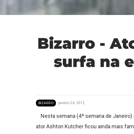
Bizarro - A
T
u
surfa na 
t
o
r
janeiro 24, 2012
BIZARRO
Nesta semana (4ª semana de Janeiro) a 
a
ator Ashton Kutcher ficou ainda mais fa