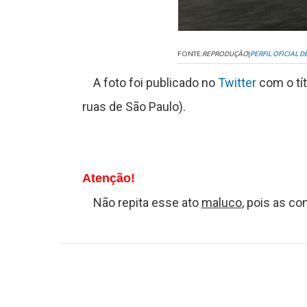
J
o
FONTE:
REPRODUÇÃO
|
PERFIL OFICIAL 
g
A foto foi publicado no
Twitter
com o tít
o
ruas de São Paulo).
s
C
Atenção!
Não repita esse ato
maluco
, pois as c
o
n
t
a