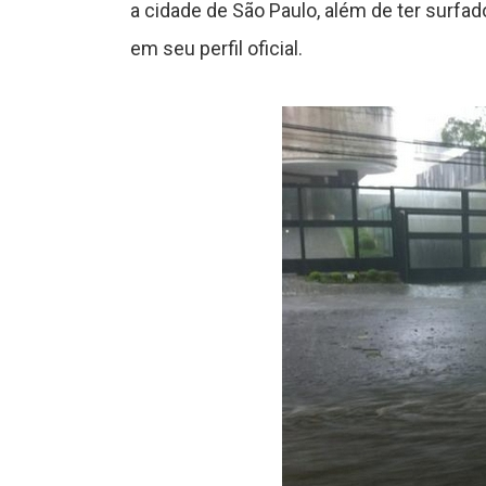
a cidade de São Paulo, além de ter surfad
s
em seu perfil oficial.
C
ê
n
c
a