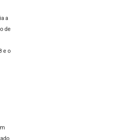
ia a
vo de
8 e o
em
tado