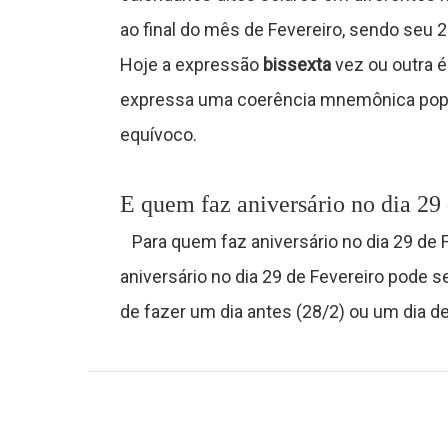
J
ao final do mês de Fevereiro, sendo seu 2
o
Hoje a expressão
bissexta
vez ou outra é
g
expressa uma coerência mnemônica popul
equívoco.
o
s
E quem faz aniversário no dia 29
Para quem faz aniversário no dia 29 de Fe
C
aniversário no dia 29 de Fevereiro pode s
o
de fazer um dia antes (28/2) ou um dia de
n
t