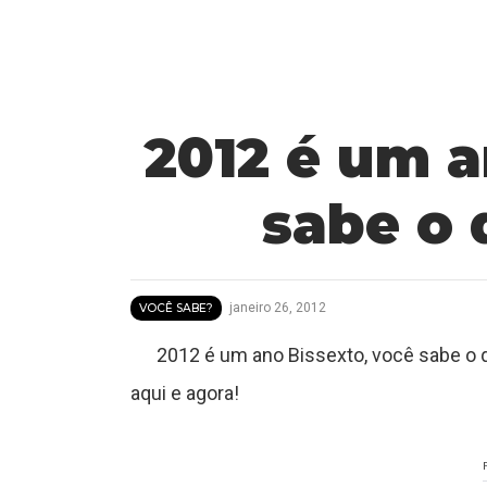
2012 é um a
T
sabe o 
u
t
o
janeiro 26, 2012
VOCÊ SABE?
r
2012 é um ano Bissexto, você sabe o qu
aqui e agora!
a