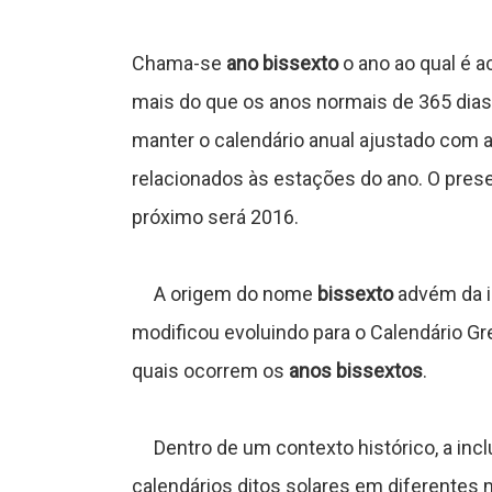
s
Chama-se
ano bissexto
o ano ao qual é a
mais do que os anos normais de 365 dias,
C
manter o calendário anual ajustado com 
relacionados às estações do ano. O prese
próximo será 2016.
ê
n
A origem do nome
bissexto
advém da i
c
modificou evoluindo para o Calendário G
quais ocorrem os
anos bissextos
.
a
Dentro de um contexto histórico, a inclusã
calendários ditos solares em diferentes