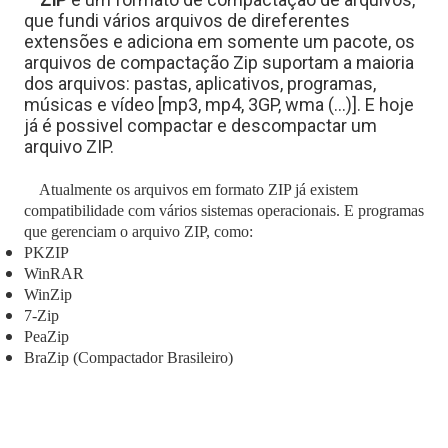
que fundi vários arquivos de direferentes
extensões e adiciona em somente um pacote, os
a
arquivos de compactação Zip suportam a maioria
dos arquivos: pastas, aplicativos, programas,
músicas e vídeo [mp3, mp4, 3GP, wma (...)]. E hoje
já é possivel compactar e descompactar um
s
arquivo ZIP.
Atualmente os arquivos em formato ZIP já existem
compatibilidade com vários sistemas operacionais. E programas
C
que gerenciam o arquivo ZIP, como:
PKZIP
WinRAR
WinZip
ê
7-Zip
PeaZip
n
BraZip (Compactador Brasileiro)
c