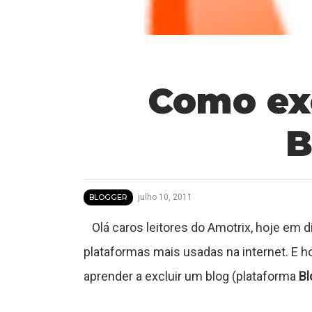
T
u
Como exc
t
B
o
r
julho 10, 2011
BLOGGER
Olá caros leitores do Amotrix, hoje em d
a
plataformas mais usadas na internet. E h
aprender a excluir um blog (plataforma
Bl
s