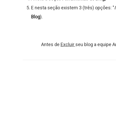
g
E nesta seção existem 3 (três) opções: "
Blog
).
o
s
Antes de
Excluir
seu blog a equipe 
C
o
n
t
a
t