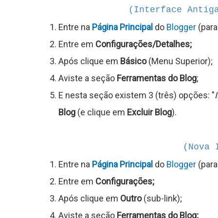
(Interface Antig
C
Entre na
Página Principal
do
Blogger
(para
Entre em
Configurações/Detalhes;
Após clique em
Básico
(Menu Superior);
ê
Aviste a seção
Ferramentas do Blog
;
n
E nesta seção existem 3 (três) opções: "
c
Blog
(e clique em
Excluir Blog
).
(Nova 
a
Entre na
Página Principal
do
Blogger
(para
Entre em
Configurações;
J
Após clique em
Outro
(sub-link);
o
Aviste a seção
Ferramentas do Blog;