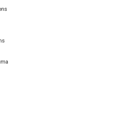
cons
ns
 uma