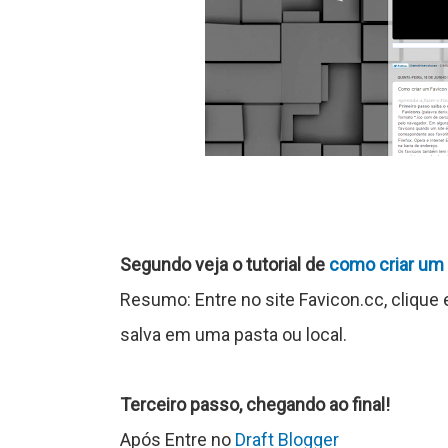
n
c
a
J
o
Segundo veja o tutorial de
como criar um 
g
Resumo: Entre no site Favicon.cc, clique
o
salva em uma pasta ou local.
s
Terceiro passo, chegando ao final!
Após Entre no
Draft Blogger