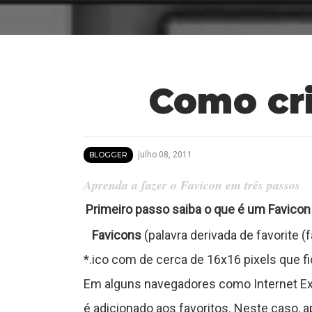
Como cr
julho 08, 2011
BLOGGER
Aprenda a fazer o Favicon em três passos
Primeiro passo saiba o que é um Favicon
T
Favicons
(palavra derivada de favorite 
*.ico com de cerca de 16x16 pixels que f
u
Em alguns navegadores como Internet Exp
t
é adicionado aos favoritos. Neste caso,