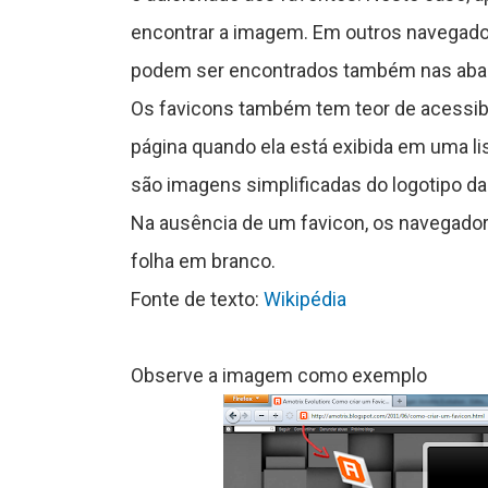
o
encontrar a imagem. Em outros navegador
r
podem ser encontrados também nas abas 
Os favicons também tem teor de acessib
página quando ela está exibida em uma li
a
são imagens simplificadas do logotipo d
Na ausência de um favicon, os navegado
s
folha em branco.
Fonte de texto:
Wikipédia
C
Observe a imagem como exemplo
ê