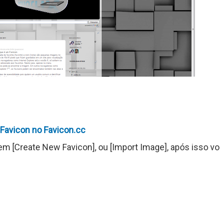
Favicon no Favicon.cc
 em [Create New Favicon], ou [Import Image], após isso v