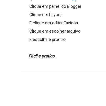
C
Clique em painel do Blogger
o
Clique em Layout
n
E clique em editar Favicon
t
Clique em escolher arquivo
E escolha e prontro.
a
t
Fácil e pratico.
o
S
o
b